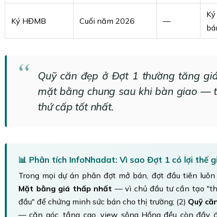
Ký
Ký HĐMB
Cuối năm 2026
—
bá
Quỹ căn đẹp ở Đợt 1 thường tăng gi
mặt bằng chung sau khi bàn giao — 
thứ cấp tốt nhất.
📊 Phân tích InfoNhadat: Vì sao Đợt 1 có lợi thế g
Trong mọi dự án phân đợt mở bán, đợt đầu tiên luôn c
Mặt bằng giá thấp nhất
— vì chủ đầu tư cần tạo "
đầu" để chứng minh sức bán cho thị trường; (2)
Quỹ căn
— căn góc, tầng cao, view sông Hồng đều còn đầy 