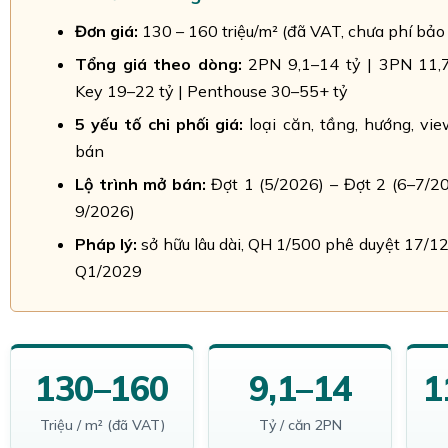
Đơn giá:
130 – 160 triệu/m² (đã VAT, chưa phí bảo 
Tổng giá theo dòng:
2PN 9,1–14 tỷ | 3PN 11,7
Key 19–22 tỷ | Penthouse 30–55+ tỷ
5 yếu tố chi phối giá:
loại căn, tầng, hướng, vie
bán
Lộ trình mở bán:
Đợt 1 (5/2026) – Đợt 2 (6–7/20
9/2026)
Pháp lý:
sở hữu lâu dài, QH 1/500 phê duyệt 17/1
Q1/2029
130–160
9,1–14
1
Triệu / m² (đã VAT)
Tỷ / căn 2PN