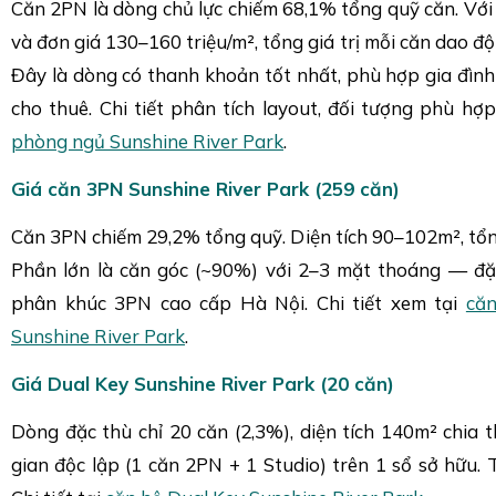
Căn 2PN là dòng chủ lực chiếm 68,1% tổng quỹ căn. Với
và đơn giá 130–160 triệu/m², tổng giá trị mỗi căn dao đ
Đây là dòng có thanh khoản tốt nhất, phù hợp gia đình
cho thuê. Chi tiết phân tích layout, đối tượng phù hợ
phòng ngủ Sunshine River Park
.
Giá căn 3PN Sunshine River Park (259 căn)
Căn 3PN chiếm 29,2% tổng quỹ. Diện tích 90–102m², tổng
Phần lớn là căn góc (~90%) với 2–3 mặt thoáng — đặ
phân khúc 3PN cao cấp Hà Nội. Chi tiết xem tại
că
Sunshine River Park
.
Giá Dual Key Sunshine River Park (20 căn)
Dòng đặc thù chỉ 20 căn (2,3%), diện tích 140m² chia
gian độc lập (1 căn 2PN + 1 Studio) trên 1 sổ sở hữu. 