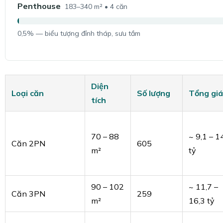
Penthouse
183–340 m² • 4 căn
0,5% — biểu tượng đỉnh tháp, sưu tầm
Diện
Loại căn
Số lượng
Tổng giá
tích
70 – 88
~ 9,1 – 1
Căn 2PN
605
m²
tỷ
90 – 102
~ 11,7 –
Căn 3PN
259
m²
16,3 tỷ