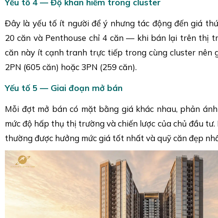
Yếu tố 4 — Độ khan hiếm trong cluster
Đây là yếu tố ít người để ý nhưng tác động đến giá thứ
20 căn và Penthouse chỉ 4 căn — khi bán lại trên thị t
căn này ít cạnh tranh trực tiếp trong cùng cluster nên 
2PN (605 căn) hoặc 3PN (259 căn).
Yếu tố 5 — Giai đoạn mở bán
Mỗi đợt mở bán có mặt bằng giá khác nhau, phản ánh 
mức độ hấp thụ thị trường và chiến lược của chủ đầu tư.
thường được hưởng mức giá tốt nhất và quỹ căn đẹp nhấ