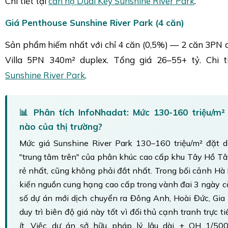
Chi tiết tại
căn hộ Dual Key Sunshine River Park
.
Giá Penthouse Sunshine River Park (4 căn)
Sản phẩm hiếm nhất với chỉ 4 căn (0,5%) — 2 căn 3PN 
Villa 5PN 340m² duplex. Tổng giá 26–55+ tỷ. Chi t
Sunshine River Park
.
📊 Phân tích InfoNhadat: Mức 130-160 triệu/m²
nào của thị trường?
Mức giá Sunshine River Park 130–160 triệu/m² đặt
"trung tâm trên" của phân khúc cao cấp khu Tây Hồ T
rẻ nhất, cũng không phải đắt nhất. Trong bối cảnh Hà
kiến nguồn cung hạng cao cấp trong vành đai 3 ngày c
số dự án mới dịch chuyển ra Đông Anh, Hoài Đức, Gia
duy trì biên độ giá này tốt vì đối thủ cạnh tranh trực tiế
ít. Việc dự án sở hữu pháp lý lâu dài + QH 1/50