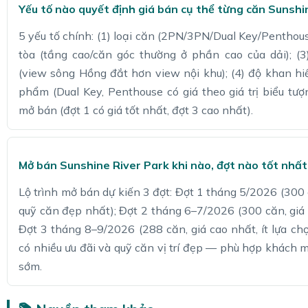
Yếu tố nào quyết định giá bán cụ thể từng căn Sunshi
5 yếu tố chính: (1) loại căn (2PN/3PN/Dual Key/Penthouse)
tòa (tầng cao/căn góc thường ở phần cao của dải); (
(view sông Hồng đắt hơn view nội khu); (4) độ khan h
phẩm (Dual Key, Penthouse có giá theo giá trị biểu tượn
mở bán (đợt 1 có giá tốt nhất, đợt 3 cao nhất).
Mở bán Sunshine River Park khi nào, đợt nào tốt nhất
Lộ trình mở bán dự kiến 3 đợt: Đợt 1 tháng 5/2026 (300 c
quỹ căn đẹp nhất); Đợt 2 tháng 6–7/2026 (300 căn, giá 
Đợt 3 tháng 8–9/2026 (288 căn, giá cao nhất, ít lựa ch
có nhiều ưu đãi và quỹ căn vị trí đẹp — phù hợp khách 
sớm.