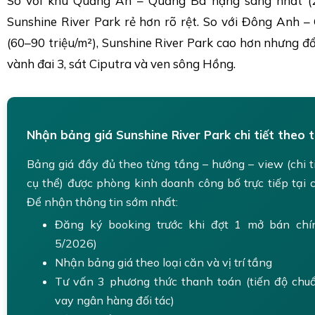
So với khu Quảng An – Quảng Bá hạng sang nhất (25
Sunshine River Park rẻ hơn rõ rệt. So với Đông Anh –
(60–90 triệu/m²), Sunshine River Park cao hơn nhưng đổi l
vành đai 3, sát Ciputra và ven sông Hồng.
Nhận bảng giá Sunshine River Park chi tiết theo 
Bảng giá đầy đủ theo từng tầng – hướng – view (chi ti
cụ thể) được phòng kinh doanh công bố trực tiếp tại 
Để nhận thông tin sớm nhất:
Đăng ký booking trước khi đợt 1 mở bán chí
5/2026)
Nhận bảng giá theo loại căn và vị trí tầng
Tư vấn 3 phương thức thanh toán (tiến độ chu
vay ngân hàng đối tác)