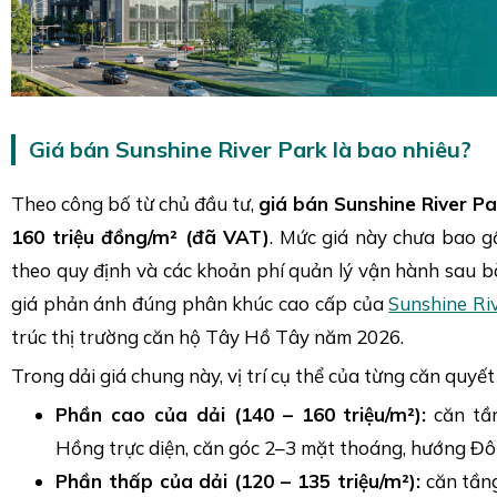
Giá bán Sunshine River Park là bao nhiêu?
Theo công bố từ chủ đầu tư,
giá bán Sunshine River Pa
160 triệu đồng/m² (đã VAT)
. Mức giá này chưa bao g
theo quy định và các khoản phí quản lý vận hành sau bà
giá phản ánh đúng phân khúc cao cấp của
Sunshine Ri
trúc thị trường căn hộ Tây Hồ Tây năm 2026.
Trong dải giá chung này, vị trí cụ thể của từng căn quyết
Phần cao của dải (140 – 160 triệu/m²):
căn tần
Hồng trực diện, căn góc 2–3 mặt thoáng, hướng 
Phần thấp của dải (120 – 135 triệu/m²):
căn tầng