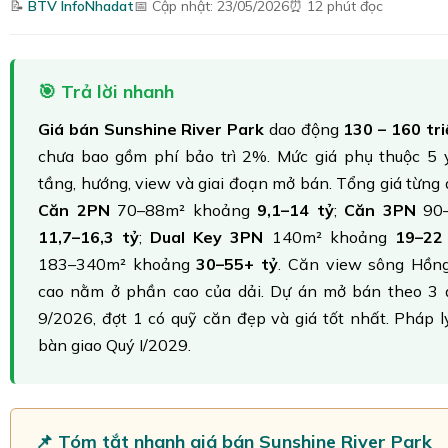
📝
BTV InfoNhadat
📅 Cập nhật: 23/05/2026
⏰ 12 phút đọc
🎯 Trả lời nhanh
Giá bán Sunshine River Park
dao động
130 – 160 tr
chưa bao gồm phí bảo trì 2%. Mức giá phụ thuộc 5 yế
tầng, hướng, view và giai đoạn mở bán. Tổng giá từng
Căn 2PN
70–88m² khoảng
9,1–14 tỷ
;
Căn 3PN
90–
11,7–16,3 tỷ
;
Dual Key 3PN
140m² khoảng
19–22
183–340m² khoảng
30
–55+ tỷ
. Căn view sông Hồng
cao nằm ở phần cao của dải. Dự án mở bán theo 3 
9/2026, đợt 1 có quỹ căn đẹp và giá tốt nhất. Pháp lý
bàn giao Quý I/2029.
📌 Tóm tắt nhanh giá bán Sunshine River Park