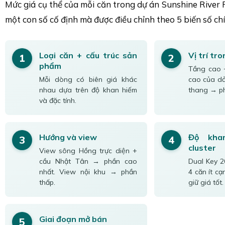
Mức giá cụ thể của mỗi căn trong dự án Sunshine River 
một con số cố định mà được điều chỉnh theo 5 biến số chí
Loại căn + cấu trúc sản
Vị trí tr
1
2
phẩm
Tầng cao 
Mỗi dòng có biên giá khác
cao của dải
nhau dựa trên độ khan hiếm
thang → ph
và đặc tính.
Hướng và view
Độ kha
3
4
cluster
View sông Hồng trực diện +
cầu Nhật Tân → phần cao
Dual Key 2
nhất. View nội khu → phần
4 căn ít c
thấp.
giữ giá tốt.
Giai đoạn mở bán
5