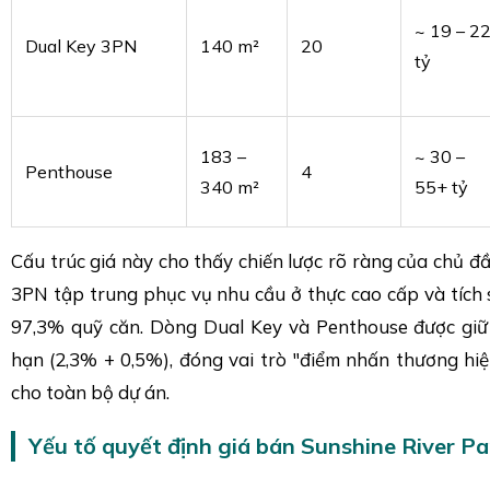
~ 19 – 2
Dual Key 3PN
140 m²
20
tỷ
183 –
~ 30 –
Penthouse
4
340 m²
55+ tỷ
Cấu trúc giá này cho thấy chiến lược rõ ràng của chủ đ
3PN tập trung phục vụ nhu cầu ở thực cao cấp và tích 
97,3% quỹ căn. Dòng Dual Key và Penthouse được giữ 
hạn (2,3% + 0,5%), đóng vai trò "điểm nhấn thương hiệ
cho toàn bộ dự án.
Yếu tố quyết định giá bán Sunshine River P