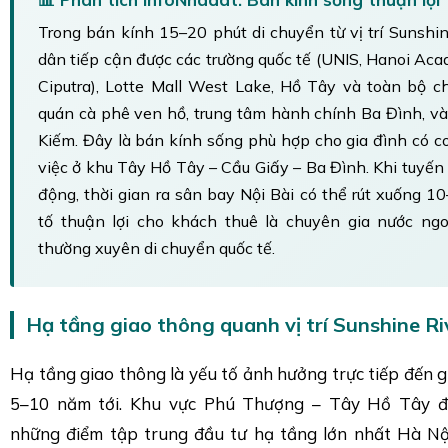
Trong bán kính 15–20 phút di chuyển từ vị trí Sunshin
dân tiếp cận được các trường quốc tế (UNIS, Hanoi Ac
Ciputra), Lotte Mall West Lake, Hồ Tây và toàn bộ c
quán cà phê ven hồ, trung tâm hành chính Ba Đình, và
Kiếm. Đây là bán kính sống phù hợp cho gia đình có c
việc ở khu Tây Hồ Tây – Cầu Giấy – Ba Đình. Khi tuyến
động, thời gian ra sân bay Nội Bài có thể rút xuống 
tố thuận lợi cho khách thuê là chuyên gia nước ng
thường xuyên di chuyển quốc tế.
Hạ tầng giao thông quanh vị trí Sunshine Ri
Hạ tầng giao thông là yếu tố ảnh hưởng trực tiếp đến gi
5–10 năm tới. Khu vực Phú Thượng – Tây Hồ Tây đ
những điểm tập trung đầu tư hạ tầng lớn nhất Hà Nộ