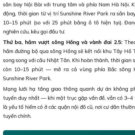
sân bay Nội Bài với trung tâm và phía Nam Hà Nội. K
động, thời gian từ vị trí Sunshine River Park ra sân ba
10–15 phút (so với 25 phút bằng ô tô hiện tại). Đan
nghiên cứu, kêu gọi đầu tư.
Thứ ba, hầm vượt sông Hồng và vành đai 2.5:
Theo
hầm đường bộ qua sông Hồng sẽ kết nối khu Tây Hồ 
song song với cầu Nhật Tân. Khi hoàn thành, thời gian
còn 10–15 phút — mở ra cả vùng phía Bắc sông 
Sunshine River Park.
Mạng lưới hạ tầng giao thông quanh dự án không p
tuyến duy nhất — khi một trục gặp vấn đề, vẫn có 3–4 
là yếu tố hiếm có ở các quận nội đô cũ, nơi cư dân thườn
tuyến chính.