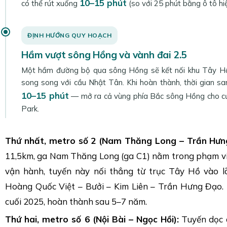
10–15 phút
có thể rút xuống
(so với 25 phút bằng ô tô hiệ
ĐỊNH HƯỚNG QUY HOẠCH
Hầm vượt sông Hồng và vành đai 2.5
Một hầm đường bộ qua sông Hồng sẽ kết nối khu Tây H
song song với cầu Nhật Tân. Khi hoàn thành, thời gian s
10–15 phút
— mở ra cả vùng phía Bắc sông Hồng cho cư
Park.
Thứ nhất, metro số 2 (Nam Thăng Long – Trần Hưn
11,5km, ga Nam Thăng Long (ga C1) nằm trong phạm vi 
vận hành, tuyến này nối thẳng từ trục Tây Hồ vào 
Hoàng Quốc Việt – Bưởi – Kim Liên – Trần Hưng Đạo. 
cuối 2025, hoàn thành sau 5–7 năm.
Thứ hai, metro số 6 (Nội Bài – Ngọc Hồi):
Tuyến dọc d