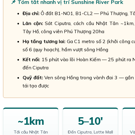
📌 Tóm tắt nhanh vị trí Sunshine River Park
Địa chỉ:
Ô đất B1-NO1, B1-CL2 — Phú Thượng, Tâ
Lân cận:
Sát Ciputra, cách cầu Nhật Tân ~1km,
Tây Hồ, công viên Phú Thượng 20ha
Hạ tầng tương lai:
Ga C1 metro số 2 (khởi công c
số 6 (quy hoạch), hầm vượt sông Hồng
Kết nối:
15 phút vào lõi Hoàn Kiếm — 25 phút ra N
đến Ciputra
Quỹ đất:
Ven sông Hồng trong vành đai 3 — gần
tái tạo được
~1km
5–10'
Tới cầu Nhật Tân
Đến Ciputra, Lotte Mall
Và