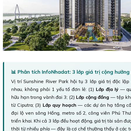
📊 Phân tích InfoNhadat: 3 lớp giá trị cộng hưởng
Vị trí Sunshine River Park hội tụ 3 lớp giá trị độc lậ
nhau, không phải 1 yếu tố đơn lẻ: (1)
Lớp địa lý
— qu
hữu hạn trong vành đai 3; (2)
Lớp cộng đồng
— tệp kh
từ Ciputra; (3)
Lớp quy hoạch
— các dự án hạ tầng cấp
đại lộ ven sông Hồng, metro số 2, công viên Phú Th
triển khai. Khi cả 3 lớp đều hoạt động, giá trị tài sản 
thời từ nhiều phía — đây là cơ chế thường thấy ở các tà