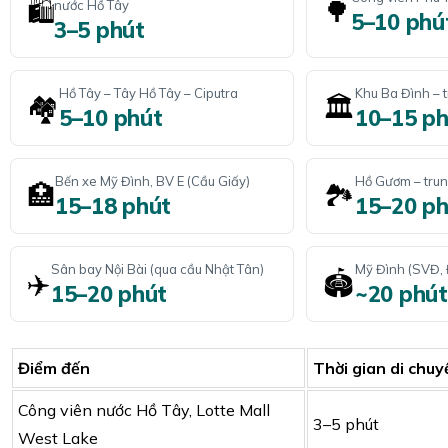
🛍️
🌳
nước Hồ Tây
5–10 phú
3–5 phút
Hồ Tây – Tây Hồ Tây – Ciputra
Khu Ba Đình – 
🏘️
🏛️
5–10 phút
10–15 ph
Bến xe Mỹ Đình, BV E (Cầu Giấy)
Hồ Gươm – tru
🏥
🏞️
15–18 phút
15–20 ph
Sân bay Nội Bài (qua cầu Nhật Tân)
Mỹ Đình (SVĐ,
✈️
🏟️
15–20 phút
~20 phút
Điểm đến
Thời gian di chuy
Công viên nước Hồ Tây, Lotte Mall
3–5 phút
West Lake