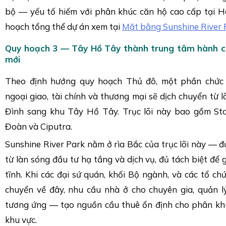
bộ — yếu tố hiếm với phân khúc căn hộ cao cấp tại Hà
hoạch tổng thể dự án xem tại
Mặt bằng Sunshine River 
Quy hoạch 3 — Tây Hồ Tây thành trung tâm hành ch
mới
Theo định hướng quy hoạch Thủ đô, một phần chức 
ngoại giao, tài chính và thương mại sẽ dịch chuyển từ 
Đình sang khu Tây Hồ Tây. Trục lõi này bao gồm Sta
Đoàn và Ciputra.
Sunshine River Park nằm ở rìa Bắc của trục lõi này — đ
từ làn sóng đầu tư hạ tầng và dịch vụ, đủ tách biệt để 
tĩnh. Khi các đại sứ quán, khối Bộ ngành, và các tổ chứ
chuyển về đây, nhu cầu nhà ở cho chuyên gia, quản l
tương ứng — tạo nguồn cầu thuê ổn định cho phân kh
khu vực.