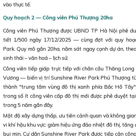
vào thực tế.
Quy hoạch 2 — Công viên Phú Thượng 20ha
Công viên Phú Thượng được UBND TP Hà Nội phê duy
tiết 1/500 ngày 17/12/2025 — cùng đợt với quy hoạ
Park. Quy mô gần 20ha, nằm sát ngay cạnh dự án, theo
sinh thái – văn hoá – lịch sử.
Công viên tiếp giáp trực tiếp với chân cầu Thăng Lon
Vương — biến vị trí Sunshine River Park Phú Thượng t
thành "trung tâm vùng đô thị xanh phía Bắc Hồ Tây"
trong số ít công viên cấp đô thị mới được phê duyệt tạ
trong 5 năm gần đây.
Mật độ xây dựng thấp, ưu tiên cảnh quan và không gian
vi khí hậu khu vực: giảm hiệu ứng đảo nhiệt đô thị, tăng 
bụi mịn. Cư dân Sunshine River Park được tiếp cận công