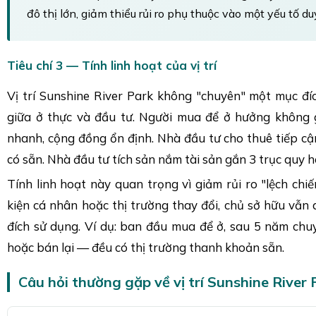
đô thị lớn, giảm thiểu rủi ro phụ thuộc vào một yếu tố du
Tiêu chí 3 — Tính linh hoạt của vị trí
Vị trí Sunshine River Park không "chuyên" một mục đ
giữa ở thực và đầu tư. Người mua để ở hưởng không g
nhanh, cộng đồng ổn định. Nhà đầu tư cho thuê tiếp c
có sẵn. Nhà đầu tư tích sản nắm tài sản gắn 3 trục quy h
Tính linh hoạt này quan trọng vì giảm rủi ro "lệch chiế
kiện cá nhân hoặc thị trường thay đổi, chủ sở hữu vẫn
đích sử dụng. Ví dụ: ban đầu mua để ở, sau 5 năm chu
hoặc bán lại — đều có thị trường thanh khoản sẵn.
Câu hỏi thường gặp về vị trí Sunshine River 