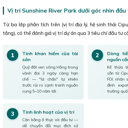
Vị trí Sunshine River Park dưới góc nhìn đầu
Từ ba lớp phân tích trên (vị trí địa lý, hệ sinh thái Ci
tầng), có thể đánh giá vị trí dự án qua 3 tiêu chí đầu tư cố
Tính khan hiếm của tài
Dòng ti
1
2
sản
nguồn cầ
Quỹ đất ven sông Hồng trong
Kế thừa t
vành đai 3 ngày càng hạn
sẵn từ Cip
chế — "lá chắn" tự nhiên
FDI, nhân 
trước rủi ro cạnh tranh nguồn
đình exp
cung 5–10 năm tới.
trường quốc
Tính linh hoạt của vị trí
3
Cân bằng ở thực và đầu tư —
dễ chuyển đổi mục đích sử