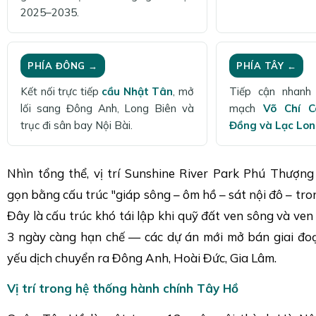
2025–2035.
PHÍA ĐÔNG →
PHÍA TÂY ←
Kết nối trực tiếp
cầu Nhật Tân
, mở
Tiếp cận nhanh 
lối sang Đông Anh, Long Biên và
mạch
Võ Chí 
trục đi sân bay Nội Bài.
Đồng và Lạc Lo
Nhìn tổng thể, vị trí Sunshine River Park Phú Thượn
gọn bằng cấu trúc "giáp sông – ôm hồ – sát nội đô – tron
Đây là cấu trúc khó tái lập khi quỹ đất ven sông và ven
3 ngày càng hạn chế — các dự án mới mở bán giai đ
yếu dịch chuyển ra Đông Anh, Hoài Đức, Gia Lâm.
Vị trí trong hệ thống hành chính Tây Hồ