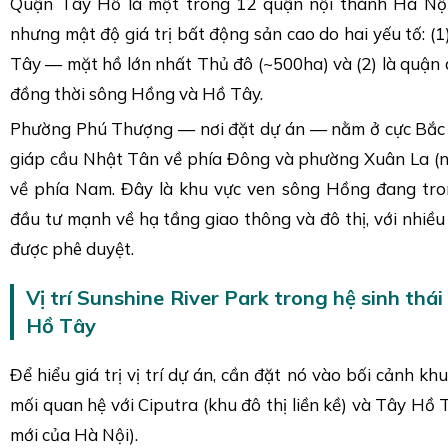
Quận Tây Hồ là một trong 12 quận nội thành Hà Nội,
nhưng mật độ giá trị bất động sản cao do hai yếu tố: (
Tây — mặt hồ lớn nhất Thủ đô (~500ha) và (2) là quận 
đồng thời sông Hồng và Hồ Tây.
Phường Phú Thượng — nơi đặt dự án — nằm ở cực Bắc
giáp cầu Nhật Tân về phía Đông và phường Xuân La (nơ
về phía Nam. Đây là khu vực ven sông Hồng đang tro
đầu tư mạnh về hạ tầng giao thông và đô thị, với nhiều 
được phê duyệt.
Vị trí Sunshine River Park trong hệ sinh thá
Hồ Tây
Để hiểu giá trị vị trí dự án, cần đặt nó vào bối cảnh kh
mối quan hệ với Ciputra (khu đô thị liền kề) và Tây Hồ 
mới của Hà Nội).