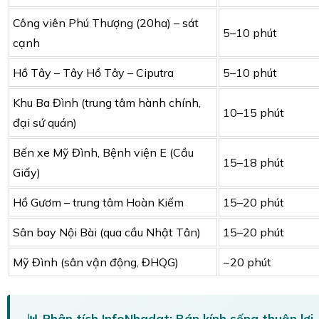
Công viên Phú Thượng (20ha) – sát
5–10 phút
cạnh
Hồ Tây – Tây Hồ Tây – Ciputra
5–10 phút
Khu Ba Đình (trung tâm hành chính,
10–15 phút
đại sứ quán)
Bến xe Mỹ Đình, Bệnh viện E (Cầu
15–18 phút
Giấy)
Hồ Gươm – trung tâm Hoàn Kiếm
15–20 phút
Sân bay Nội Bài (qua cầu Nhật Tân)
15–20 phút
Mỹ Đình (sân vận động, ĐHQG)
~20 phút
📊 Phân tích InfoNhadat: Bán kính sống thuận lợi