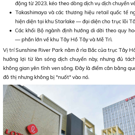
động từ 2023, kéo theo dòng dịch vụ dịch chuyển về
Takashimaya và các thương hiệu retail quốc tế n
hiện diện tại khu Starlake — đại diện cho trục lõi T
Các khối Bộ ngành định hướng di dời theo quy h
— phần lớn về khu Tây Hồ Tây và Mễ Trì.
Vị trí Sunshine River Park nằm ở rìa Bắc của trục Tây 
hưởng lợi từ làn sóng dịch chuyển này, nhưng đủ tách
không gian yên tĩnh ven sông. Đây là điểm cân bằng qu
đô thị nhưng không bị "nuốt" vào nó.