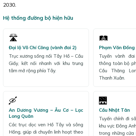
2030.
Hệ thống đường bộ hiện hữu
🛣️
🛤️
Đại lộ Võ Chí Công (vành đai 2)
Phạm Văn Đồng (
Trục xương sống nối Tây Hồ – Cầu
Tuyến vành đai
Giấy, kết nối nhanh với khu trung
thông toàn bộ p
tâm mở rộng phía Tây.
Cầu Thăng Lon
Thanh Xuân.
🛶
🌉
An Dương Vương – Âu Cơ – Lạc
Cầu Nhật Tân
Long Quân
Tuyến chính đi s
Các trục dọc ven Hồ Tây và sông
khu vực Đông Anh
Hồng, giúp di chuyển linh hoạt theo
trong những cửa