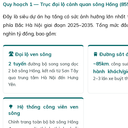
Quy hoạch 1 — Trục đại lộ cảnh quan sông Hồng (855
Đây là siêu dự án hạ tầng có sức ảnh hưởng lớn nhất t
phía Bắc Hà Nội giai đoạn 2025–2035. Tổng mức đầu
nghìn tỷ đồng, bao gồm:
🛣️ Đại lộ ven sông
🚆 Đường sắt đ
2 tuyến
~85km
đường bộ song song dọc
, công s
2 bờ sông Hồng, kết nối từ Sơn Tây
hành khách/gi
qua trung tâm Hà Nội đến Hưng
2–3 lần xe buýt t
Yên.
🌳 Hệ thống công viên ven
sông
Chỉnh trang toàn bộ bờ sông Hồng