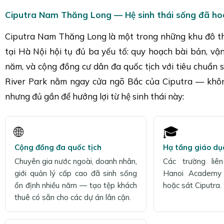
Ciputra Nam Thăng Long — Hệ sinh thái sống đã ho
Ciputra Nam Thăng Long là một trong những khu đô thị
tại Hà Nội hội tụ đủ ba yếu tố: quy hoạch bài bản, vậ
năm, và cộng đồng cư dân đa quốc tịch với tiêu chuẩn 
River Park nằm ngay cửa ngõ Bắc của Ciputra — khô
nhưng đủ gần để hưởng lợi từ hệ sinh thái này:
🌐
🎓
Cộng đồng đa quốc tịch
Hạ tầng giáo dụ
Chuyên gia nước ngoài, doanh nhân,
Các trường liê
giới quản lý cấp cao đã sinh sống
Hanoi Academy
ổn định nhiều năm — tạo tệp khách
hoặc sát Ciputra.
thuê có sẵn cho các dự án lân cận.